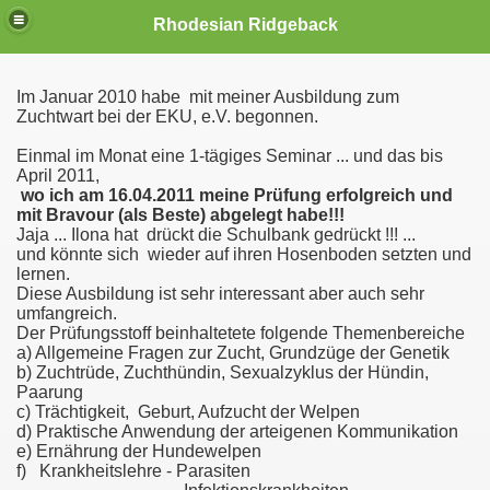
Rhodesian Ridgeback
Im Januar 2010 habe mit meiner Ausbildung zum
Zuchtwart bei der EKU, e.V. begonnen.
Einmal im Monat eine 1-tägiges Seminar ... und das bis
April 2011,
wo ich am 16.04.2011 meine Prüfung erfolgreich und
mit Bravour (als Beste) abgelegt habe!!!
Jaja ... Ilona hat drückt die Schulbank gedrückt !!! ...
und könnte sich wieder auf ihren Hosenboden setzten und
lernen.
Diese Ausbildung ist sehr interessant aber auch sehr
umfangreich.
Der Prüfungsstoff beinhaltetete folgende Themenbereiche
a) Allgemeine Fragen zur Zucht, Grundzüge der Genetik
b) Zuchtrüde, Zuchthündin, Sexualzyklus der Hündin,
Paarung
c) Trächtigkeit, Geburt, Aufzucht der Welpen
d) Praktische Anwendung der arteigenen Kommunikation
e) Ernährung der Hundewelpen
f) Krankheitslehre - Parasiten