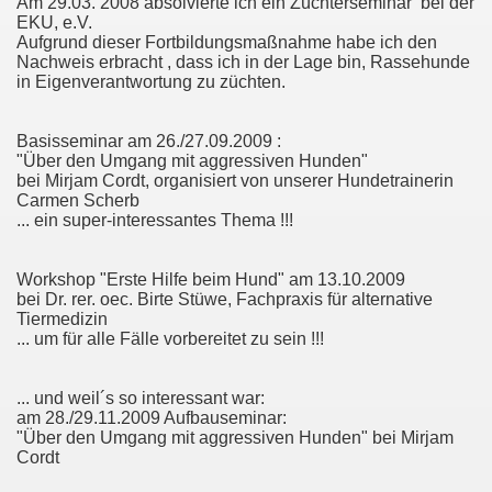
Am 29.03. 2008 absolvierte ich ein Züchterseminar bei der
EKU, e.V.
Aufgrund dieser Fortbildungsmaßnahme habe ich den
Nachweis erbracht , dass ich in der Lage bin, Rassehunde
in Eigenverantwortung zu züchten.
Basisseminar am 26./27.09.2009 :
"Über den Umgang mit aggressiven Hunden"
bei Mirjam Cordt, organisiert von unserer Hundetrainerin
Carmen Scherb
... ein super-interessantes Thema !!!
Workshop "Erste Hilfe beim Hund" am 13.10.2009
bei Dr. rer. oec. Birte Stüwe, Fachpraxis für alternative
Tiermedizin
... um für alle Fälle vorbereitet zu sein !!!
en
... und weil´s so interessant war:
am 28./29.11.2009 Aufbauseminar:
"Über den Umgang mit aggressiven Hunden" bei Mirjam
Cordt
e org