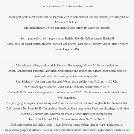
Hier noch schnell 2 Bilder von den Kleinen:
... mehr geht heute nicht mehr,denn so langsam wird es hell draußen und ich brauche jetzt dringend ne
Mütze voll Schlaf!!!
Ein ausführlicher Bericht und mehr Bilder folgen im Laufe des Tages!!!
So ... nun endlich der lang erwartete Bericht über die Geburt unserer Babies!!!
(Sorry, dass Ihr darauf warten musstet, aber ich war gestern, nach nur 2 Stunden Schlaf, nicht wirklich
in der Lage dazu!!!)
Wie schon erwähnt, weckte mich Alma am Donnerstag früh um 5 Uhr und nach einer
langen Wanderschaft zwischen Wurfkiste, Sonnenliege und immer mal wieder lösen gehen hatte sie
während dieser Zeit ständig leichte Eröffnungswehen.
Um Schlag 14 Uhr kam dann der erste Welpe, dicht gefolgt von Nr. 2 um 14.20 Uhr.
40 Minuten später kam Nr. 3 und nur 12 Minuten darauf erschien Nr. 4.
Und auch Nr. 5 liess nicht lange auf sich warten und um 15.51 Uhr konnten wir auch ihn auf dieser
Welt begrüßen.
Bis jetzt ging alles ganz schön zackig und Alma meisterte alles mit einer unglaublichen Souveränität.
Und nachdem Nr. 6 um 16.55 Uhr erschien, beschloß Alma erstmal ein Päuschen einzulegen und ruhte
sich für 2 Stunden aus, während die ersten 6 schon fleissig an ihr nuckelten.
Um 18.57 Uhr und 19.41 Uhr erschienen dann Nr. 7 und Nr. 8.
Und dann pasierte gar nichts mehr ... kein Hecheln, keine Wehen, aber es waren noch deutlich
Welpenbewegungen in Alma´s Bauch zu sehen und Alma machte einen recht unglücklichen Eindruck auf