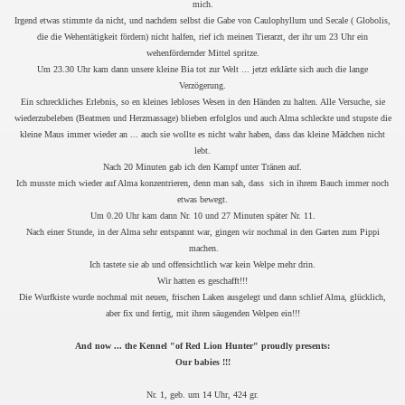
mich.
Irgend etwas stimmte da nicht, und nachdem selbst die Gabe von Caulophyllum und Secale ( Globolis,
die die Wehentätigkeit fördern) nicht halfen, rief ich meinen Tierarzt, der ihr um 23 Uhr ein
wehenfördernder Mittel spritze.
Um 23.30 Uhr kam dann unsere kleine Bia tot zur Welt ... jetzt erklärte sich auch die lange
Verzögerung.
Ein schreckliches Erlebnis, so en kleines lebloses Wesen in den Händen zu halten. Alle Versuche, sie
wiederzubeleben (Beatmen und Herzmassage) blieben erfolglos und auch Alma schleckte und stupste die
kleine Maus immer wieder an ... auch sie wollte es nicht wahr haben, dass das kleine Mädchen nicht
lebt.
Nach 20 Minuten gab ich den Kampf unter Tränen auf.
Ich musste mich wieder auf Alma konzentrieren, denn man sah, dass sich in ihrem Bauch immer noch
etwas bewegt.
Um 0.20 Uhr kam dann Nr. 10 und 27 Minuten später Nr. 11.
Nach einer Stunde, in der Alma sehr entspannt war, gingen wir nochmal in den Garten zum Pippi
machen.
Ich tastete sie ab und offensichtlich war kein Welpe mehr drin.
Wir hatten es geschafft!!!
Die Wurfkiste wurde nochmal mit neuen, frischen Laken ausgelegt und dann schlief Alma, glücklich,
aber fix und fertig, mit ihren säugenden Welpen ein!!!
And now ... the Kennel "of Red Lion Hunter" proudly presents:
Our babies !!!
Nr. 1, geb. um 14 Uhr, 424 gr.