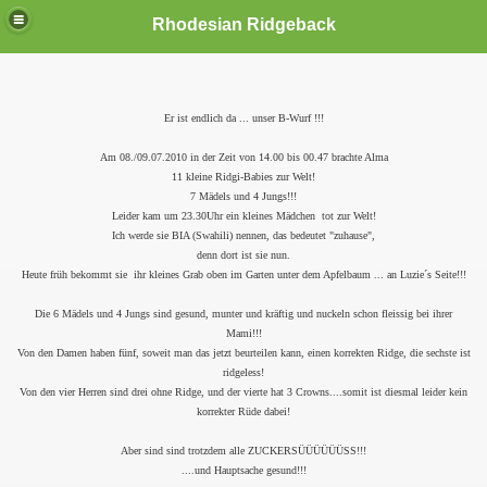
Rhodesian Ridgeback
Er ist endlich da ... unser B-Wurf !!!
Am 08./09.07.2010 in der Zeit von 14.00 bis 00.47 brachte Alma
11 kleine Ridgi-Babies zur Welt!
7 Mädels und 4 Jungs!!!
Leider kam um 23.30Uhr ein kleines Mädchen tot zur Welt!
Ich werde sie BIA (Swahili) nennen, das bedeutet "zuhause",
denn dort ist sie nun.
Heute früh bekommt sie ihr kleines Grab oben im Garten unter dem Apfelbaum ... an Luzie´s Seite!!!
Die 6 Mädels und 4 Jungs sind gesund, munter und kräftig und nuckeln schon fleissig bei ihrer
Mami!!!
Von den Damen haben fünf, soweit man das jetzt beurteilen kann, einen korrekten Ridge, die sechste ist
ridgeless!
Von den vier Herren sind drei ohne Ridge, und der vierte hat 3 Crowns....somit ist diesmal leider kein
korrekter Rüde dabei!
Aber sind sind trotzdem alle ZUCKERSÜÜÜÜÜÜSS!!!
....und Hauptsache gesund!!!