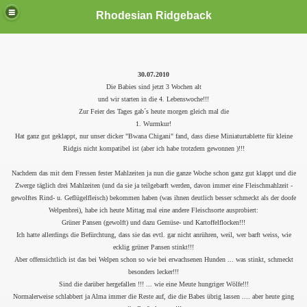
Rhodesian Ridgeback
30.07.2010
Die Babies sind jetzt 3 Wochen alt
und wir starten in die 4. Lebenswoche!!!
Zur Feier des Tages gab´s heute morgen gleich mal die
1. Wurmkur!
Hat ganz gut geklappt, nur unser dicker "Bwana Chigani" fand, dass diese Miniaturtablette für kleine
Ridgis nicht kompatibel ist (aber ich habe trotzdem gewonnen
)!!!
Nachdem das mit dem Fressen fester Mahlzeiten ja nun die ganze Woche schon ganz gut klappt und die
Zwerge täglich drei Mahlzeiten (und da sie ja teilgebarft werden, davon immer eine Fleischmahlzeit -
gewolftes Rind- u. Geflügelfleisch) bekommen haben (was ihnen deutlich besser schmeckt als der doofe
Welpenbrei), habe ich heute Mittag mal eine andere Fleischsorte ausprobiert:
Grüner Pansen (gewolft) und dazu Gemüse- und Kartoffelflocken!!!
Ich hatte allerdings die Befürchtung, dass sie das evtl. gar nicht anrühren, weil, wer barft weiss, wie
ecklig grüner Pansen stinkt!!!
Aber offensichtlich ist das bei Welpen schon so wie bei erwachsenen Hunden ... was stinkt, schmeckt
besonders lecker!!!
Sind die darüber hergefallen !!! ... wie eine Meute hungriger Wölfe!!!
Normalerweise schlabbert ja Alma immer die Reste auf, die die Babes übrig lassen .... aber heute ging