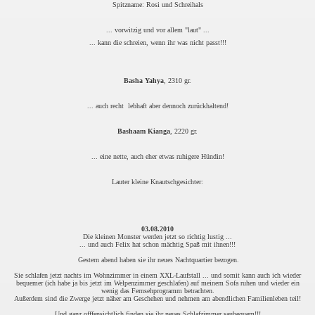
Spitzname: Rosi und Schreihals
... vorwitzig und vor allem "laut" ...
... kann die schreien, wenn ihr was nicht passt!!!
Basha Yahya
, 2310 gr.
... auch recht lebhaft aber dennoch zurückhaltend!
Bashaam Kianga
, 2220 gr.
... eine nette, auch eher etwas ruhigere Hündin!
Lauter kleine Knautschgesichter:
03.08.2010
Die kleinen Monster werden jetzt so richtig lustig ...
... und auch Felix hat schon mächtig Spaß mit ihnen!!!
Gestern abend haben sie ihr neues Nachtquartier bezogen.
Sie schlafen jetzt nachts im Wohnzimmer in einem XXL-Laufstall ... und somit kann auch ich wieder
bequemer (ich habe ja bis jetzt im Welpenzimmer geschlafen) auf meinem Sofa ruhen und wieder ein
wenig das Fernsehprogramm betrachten.
Außerdem sind die Zwerge jetzt näher am Geschehen und nehmen am abendlichen Familienleben teil!
Und ganz offfensichtlich finden sie ihr neues Schlafzimmer saubequem!!!