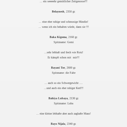
... ein seeeeehr gemütlicher Zeitgenosse!!!
Belaynesh
, 2350 gr.
... eine eher ruhige und schmusige Hündin!
... wenn ich ein behalten würde, dann sie !!!
Baka Kigoma
, 2160 gr.
Spitzname: Gomi
...sehr lebhaft und frech wie Rotz!
Er kämpft schon mit mir!!!
Bayani Tor
, 2600 gr.
Spitzname: die Falte
... auch so ein Schwergewicht ....
...und auch ein eher ruhiger Kerl!!!
Bahiya Lubaya
, 2130 gr.
Spitzname: Luba
... eine kleine lebhafte aber auch zaghafte Maus!
Bayo Nijala
, 2340 gr.