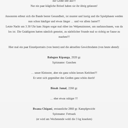
die Große leer aus!!!
Nur ein paar klägliche Brösel haben sie ihr übrig gelassen!
Ansonsten erfreut sich die Bande bester Gesundheit, ist munter und lustig und die Spielphasen werden
nun schon häufiger und etwas länger ... und vor allem lauter!!!
Letzte Nacht um 3.30 Uhr kam Jürgen sogar mal rüber ins Welpenzimmer, um nachzuschauen, was da
los ist. Die Gnädigsten hatten nämlich gemeint, zu nächtlicher Stunde mal so richtig ne Sause zu
machen!!!
Hier mal ein paar Einzelportraits (von heute) und die aktuellen Gewichtsdaten (von heute abend):
Balogun Kipanga
, 2020 gr.
Spitzname: Gunchen
... unser Kleinster, aber ein ganz schön kesses Kerlchen!!!
Er setzt sich gegenüber den Großen ganz schön durch!
Binah Jamal
, 2260 gr.
... eher etwas ruhiger !!!
Bwana Chigani
, erstaunliche 2860 gr. Kampfgewicht
Spitzname: Fettsack
(er wird am Wochenende wohl die 3 kg knacken)