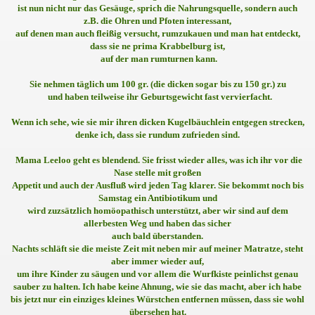
ist nun nicht nur das Gesäuge, sprich die Nahrungsquelle, sondern auch
z.B. die Ohren und Pfoten interessant,
auf denen man auch fleißig versucht, rumzukauen und man hat entdeckt,
dass sie ne prima Krabbelburg ist,
auf der man rumturnen kann.
Sie nehmen täglich um 100 gr. (die dicken sogar bis zu 150 gr.) zu
und haben teilweise ihr Geburtsgewicht fast vervierfacht.
Wenn ich sehe, wie sie mir ihren dicken Kugelbäuchlein entgegen strecken,
denke ich, dass sie rundum zufrieden sind.
Mama Leeloo geht es blendend. Sie frisst wieder alles, was ich ihr vor die
Nase stelle mit großen
Appetit und auch der Ausfluß wird jeden Tag klarer. Sie bekommt noch bis
Samstag ein Antibiotikum und
wird zuzsätzlich homöopathisch unterstützt, aber wir sind auf dem
allerbesten Weg und haben das sicher
auch bald überstanden.
Nachts schläft sie die meiste Zeit mit neben mir auf meiner Matratze, steht
aber immer wieder auf,
um ihre Kinder zu säugen und vor allem die Wurfkiste peinlichst genau
sauber zu halten. Ich habe keine Ahnung, wie sie das macht, aber ich habe
bis jetzt nur ein einziges kleines Würstchen entfernen müssen, dass sie wohl
übersehen hat.