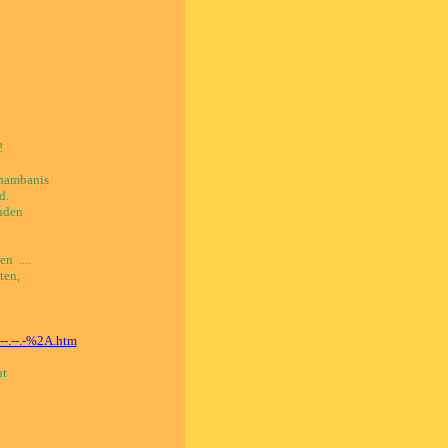
!
shambanis
d.
nden
n ....
ten,
--.--.-%2A.htm
ht