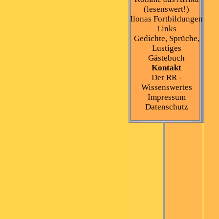
(lesenswert!)
Ilonas Fortbildungen
Links
Gedichte, Sprüche,
Lustiges
Gästebuch
Kontakt
Der RR -
Wissenswertes
Impressum
Datenschutz