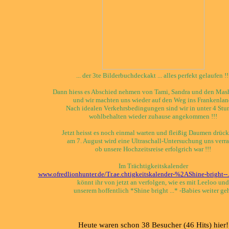
... der 3te Bilderbuchdeckakt ... alles perfekt gelaufen !!
Dann hiess es Abschied nehmen von Tami, Sandra und den Ma
und wir machten uns wieder auf den Weg ins Frankenlan
Nach idealen Verkehrsbedingungen sind wir in unter 4 Stu
wohlbehalten wieder zuhause angekommen !!!
Jetzt heisst es noch einmal warten und fleißig Daumen drücke
am 7. August wird eine Ultraschall-Untersuchung uns verra
ob unsere Hochzeitsreise erfolgrich war !!!
Im Trächtigkeitskalender
www.ofredlionhunter.de/Tr.ae.chtigkeitskalender-%2AShine-bright--.
könnt ihr von jetzt an verfolgen, wie es mit Leeloo und
unserem hoffentlich *Shine bright ...* -Babies weiter ge
Heute waren schon 38 Besucher (46 Hits) hier!