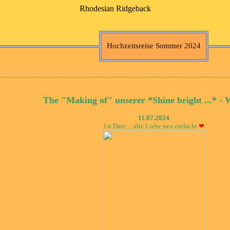
Rhodesian Ridgeback
Hochzeitsreise Sommer 2024
________________________________________________________________
The "Making of" unserer *Shine bright ...* - W
11.07.2024
1st Date ... alte Liebe neu entfacht
❤