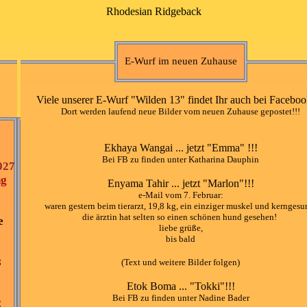
Rhodesian Ridgeback
E-Wurf im neuen Zuhause
Viele unserer E-Wurf "Wilden 13" findet Ihr auch bei Faceboo
Dort werden laufend neue Bilder vom neuen Zuhause gepostet!!!
Ekhaya Wangai ... jetzt "Emma" !!!
Bei FB zu finden unter Katharina Dauphin
027
ng
Enyama Tahir ... jetzt "Marlon"!!!
e-Mail vom 7. Februar:
waren gestern beim tierarzt, 19,8 kg, ein einziger muskel und kerngesu
die ärztin hat selten so einen schönen hund gesehen!
e
liebe grüße,
bis bald
e
8
(Text und weitere Bilder folgen)
Etok Boma ... "Tokki"!!!
1
Bei FB zu finden unter Nadine Bader
2