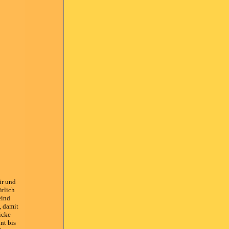
ir und
ürlich
eind
, damit
icke
nt bis