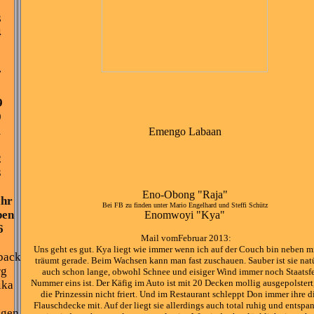
3
3
4
7
8
9
0
1
Emengo Labaan
1
2
3
Eno-Obong "Raja"
ahr
Bei FB zu finden unter Mario Engelhard und Steffi Schütz
ben
Enomwoyi "Kya"
6
Mail vomFebruar 2013:
Uns geht es gut. Kya liegt wie immer wenn ich auf der Couch bin neben m
back
träumt gerade. Beim Wachsen kann man fast zuschauen. Sauber ist sie nat
rg
auch schon lange, obwohl Schnee und eisiger Wind immer noch Staatsf
Nummer eins ist. Der Käfig im Auto ist mit 20 Decken mollig ausgepolstert
ika
die Prinzessin nicht friert. Und im Restaurant schleppt Don immer ihre d
Flauschdecke mit. Auf der liegt sie allerdings auch total ruhig und entspan
ngen