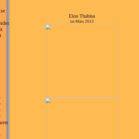
2
ise
Elon Thabisa
im März 2013
ender
it
t
e
e
e
e
euen
e