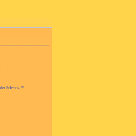
________________________
!
der Schweiz !!!