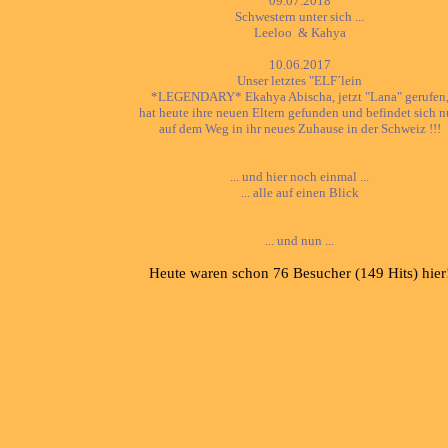
09.07.2018
Schwestern unter sich ...
Leeloo
& Kahya
10.06.2017
Unser letztes "ELF´lein
*LEGENDARY* Ekahya Abischa, jetzt "Lana" gerufen
hat heute ihre neuen Eltern gefunden und befindet sich 
auf dem Weg in ihr neues Zuhause in der Schweiz !!!
... und hier noch einmal ...
... alle auf einen Blick
... und nun ...
Heute waren schon 76 Besucher (149 Hits) hier