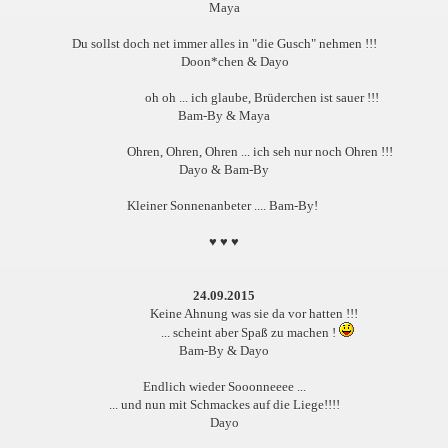
Maya
Du sollst doch net immer alles in "die Gusch" nehmen !!!
en
Doon*chen & Dayo
oh oh ... ich glaube, Brüderchen ist sauer !!!
Bam-By & Maya
Ohren, Ohren, Ohren ... ich seh nur noch Ohren !!!
Dayo & Bam-By
e org
Kleiner Sonnenanbeter .... Bam-By!
♥ ♥ ♥
24.09.2015
Keine Ahnung was sie da vor hatten !!!
... scheint aber Spaß zu machen !
Bam-By & Dayo
Endlich wieder Sooonneeee ...
... und nun mit Schmackes auf die Liege!!!!
Dayo