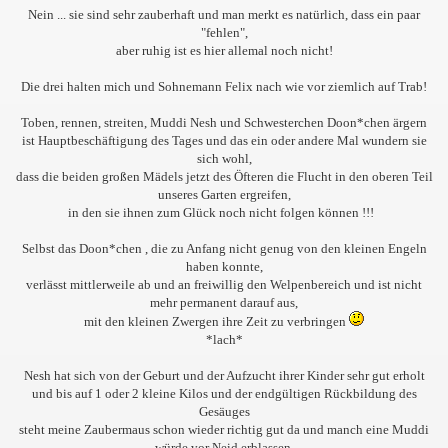
Nein ... sie sind sehr zauberhaft und man merkt es natürlich, dass ein paar
"fehlen",
aber ruhig ist es hier allemal noch nicht!
Die drei halten mich und Sohnemann Felix nach wie vor ziemlich auf Trab!
Toben, rennen, streiten, Muddi Nesh und Schwesterchen Doon*chen ärgern
ist Hauptbeschäftigung des Tages und das ein oder andere Mal wundern sie
sich wohl,
dass die beiden großen Mädels jetzt des Öfteren die Flucht in den oberen Teil
unseres Garten ergreifen,
in den sie ihnen zum Glück noch nicht folgen können !!!
Selbst das Doon*chen , die zu Anfang nicht genug von den kleinen Engeln
haben konnte,
verlässt mittlerweile ab und an freiwillig den Welpenbereich und ist nicht
mehr permanent darauf aus,
mit den kleinen Zwergen ihre Zeit zu verbringen
*lach*
Nesh hat sich von der Geburt und der Aufzucht ihrer Kinder sehr gut erholt
und bis auf 1 oder 2 kleine Kilos und der endgültigen Rückbildung des
Gesäuges
steht meine Zaubermaus schon wieder richtig gut da und manch eine Muddi
würde vor Neid erblassen,