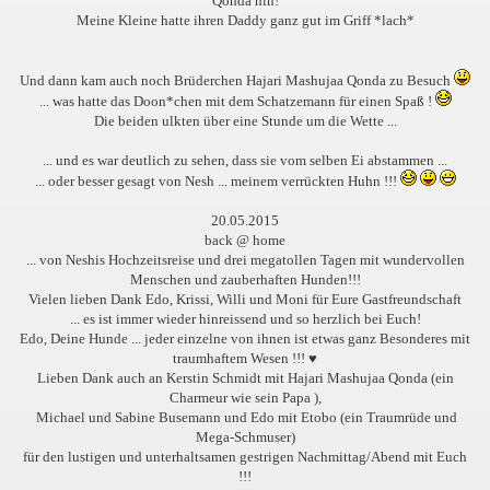
Qonda hin!
Meine Kleine hatte ihren Daddy ganz gut im Griff *lach*
Und dann kam auch noch Brüderchen Hajari Mashujaa Qonda zu Besuch
... was hatte das Doon*chen mit dem Schatzemann für einen Spaß !
Die beiden ulkten über eine Stunde um die Wette ...
... und es war deutlich zu sehen, dass sie vom selben Ei abstammen ...
... oder besser gesagt von Nesh ... meinem verrückten Huhn !!!
20.05.2015
back @ home
... von Neshis Hochzeitsreise und drei megatollen Tagen mit wundervollen
Menschen und zauberhaften Hunden!!!
Vielen lieben Dank Edo, Krissi, Willi und Moni für Eure Gastfreundschaft
... es ist immer wieder hinreissend und so herzlich bei Euch!
Edo, Deine Hunde ... jeder einzelne von ihnen ist etwas ganz Besonderes mit
traumhaftem Wesen !!! ♥
Lieben Dank auch an Kerstin Schmidt mit Hajari Mashujaa Qonda (ein
Charmeur wie sein Papa
),
Michael und Sabine Busemann und Edo mit Etobo (ein Traumrüde und
Mega-Schmuser)
für den lustigen und unterhaltsamen gestrigen Nachmittag/Abend mit Euch
!!!