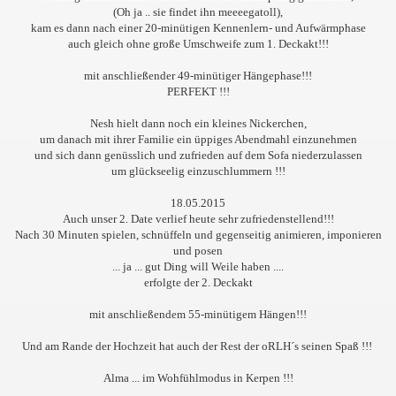
(Oh ja .. sie findet ihn meeeegatoll),
kam es dann nach einer 20-minütigen Kennenlern- und Aufwärmphase
auch gleich ohne große Umschweife zum 1. Deckakt!!!
mit anschließender 49-minütiger Hängephase!!!
PERFEKT !!!
Nesh hielt dann noch ein kleines Nickerchen,
um danach mit ihrer Familie ein üppiges Abendmahl einzunehmen
und sich dann genüsslich und zufrieden auf dem Sofa niederzulassen
um glückseelig einzuschlummern !!!
18.05.2015
Auch unser 2. Date verlief heute sehr zufriedenstellend!!!
Nach 30 Minuten spielen, schnüffeln und gegenseitig animieren, imponieren
und posen
... ja ... gut Ding will Weile haben ....
erfolgte der 2. Deckakt
mit anschließendem 55-minütigem Hängen!!!
Und am Rande der Hochzeit hat auch der Rest der oRLH´s seinen Spaß !!!
Alma ... im Wohfühlmodus in Kerpen !!!